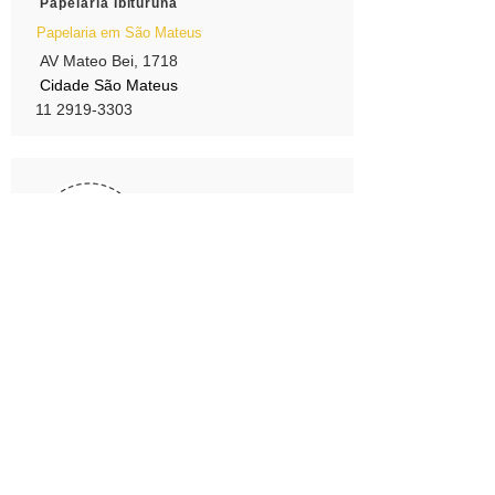
Papelaria Ibituruna
Papelaria em São Mateus
AV Mateo Bei, 1718
Cidade São Mateus
11 2919-3303
Papelaria Reluz
Papelaria em São Mateus
Rua Capitão Mor Luís Mafra, 84
Jardim Vila Carrao
11 94739-2639