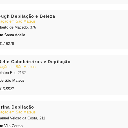
ugh Depilação e Beleza
lação em São Mateus
lberto de Macedo, 376
im Santa Adelia
017-6278
Belle Cabeleireiros e Depilação
lação em São Mateus
Mateo Bei, 2132
de São Mateus
015-5527
rina Depilação
lação em São Mateus
anuel Veloso da Costa, 211
im Vila Carrao