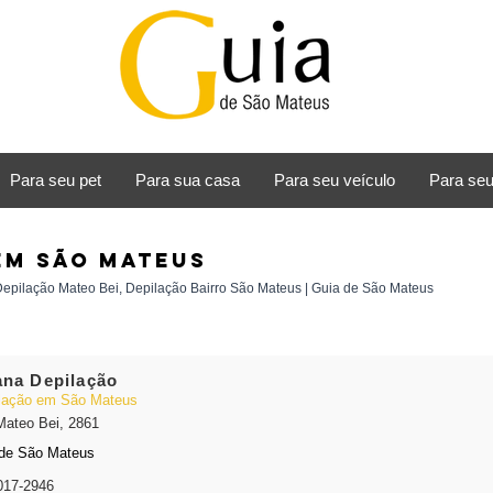
Para seu pet
Para sua casa
Para seu veículo
Para seu
em São Mateus
epilação Mateo Bei, Depilação Bairro São Mateus | Guia de São Mateus
ana Depilação
lação em São Mateus
Mateo Bei, 2861
de São Mateus
017-2946