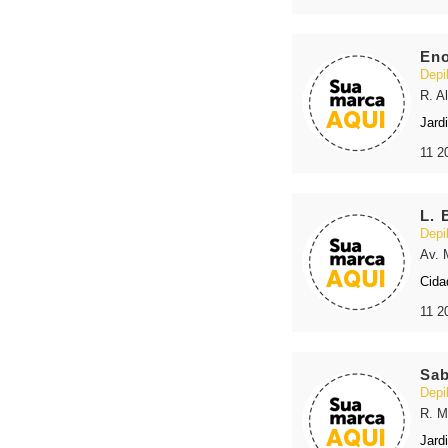
Eno
Depi
R. A
Jard
11 2
L. 
Depi
Av. 
Cida
11 2
Sab
Depi
R. M
Jard