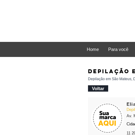
Home
Para você
DEPILAÇÃO 
Depilação em São Mateus, D
Voltar
Eli
Depi
Av. 
Cida
11 2