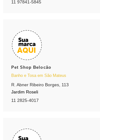
11 97841-5845
Pet Shop Belocão
Banho e Tosa em São Mateus
R. Abner Ribeiro Borges, 113
Jardim Roseli
11 2825-4017