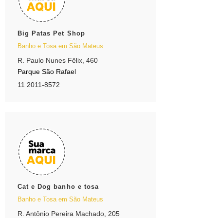
Big Patas Pet Shop
Banho e Tosa em São Mateus
R. Paulo Nunes Fêlix, 460
Parque São Rafael
11 2011-8572
Cat e Dog banho e tosa
Banho e Tosa em São Mateus
R. Antônio Pereira Machado, 205