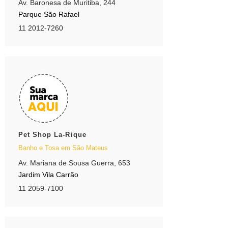
Av. Baronesa de Muritiba, 244
Parque São Rafael
11 2012-7260
Pet Shop La-Rique
Banho e Tosa em São Mateus
Av. Mariana de Sousa Guerra, 653
Jardim Vila Carrão
11 2059-7100