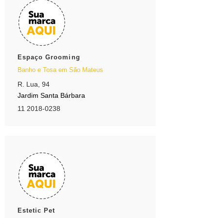
Espaço Grooming
Banho e Tosa em São Mateus
R. Lua, 94
Jardim Santa Bárbara
11 2018-0238
Estetic Pet