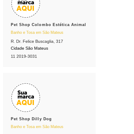
Pet Shop Colombo Estética Animal
Banho e Tosa em São Mateus
R. Dr. Felice Buscaglia, 317
Cidade São Mateus
11 2019-3031
Pet Shop Dilly Dog
Banho e Tosa em São Mateus