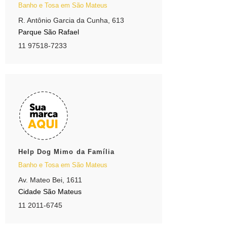
Banho e Tosa em São Mateus
R. Antônio Garcia da Cunha, 613
Parque São Rafael
11 97518-7233
Help Dog Mimo da Família
Banho e Tosa em São Mateus
Av. Mateo Bei, 1611
Cidade São Mateus
11 2011-6745