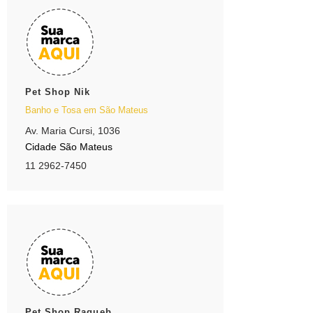
Pet Shop Nik
Banho e Tosa em São Mateus
Av. Maria Cursi, 1036
Cidade São Mateus
11 2962-7450
Pet Shop Ragueb