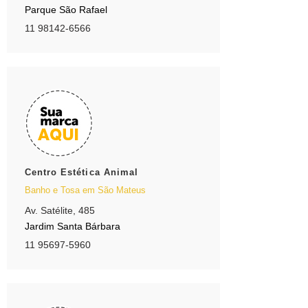
Parque São Rafael
11 98142-6566
Centro Estética Animal
Banho e Tosa em São Mateus
Av. Satélite, 485
Jardim Santa Bárbara
11 95697-5960