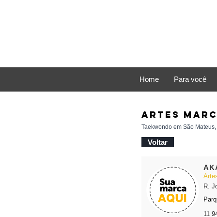
Home
Para você
ARTES MARC
Taekwondo em São Mateus, J
Voltar
AKA
Arte
R. J
Parq
11 9