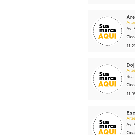
Are
Arte
Av. 
Cida
11 2
Doj
Arte
Rua 
Cida
11 9
Esc
Arte
Av. 
Cida