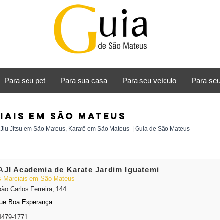
Para seu pet
Para sua casa
Para seu veículo
Para seu
IAIS em São Mateus
iu Jitsu em São Mateus, Karatê
em São Mateus
| Guia de São Mateus
JI Academia de Karate Jardim Iguatemi
s Marciais em São Mateus
oão Carlos Ferreira, 144
ue Boa Esperança
4479-1771