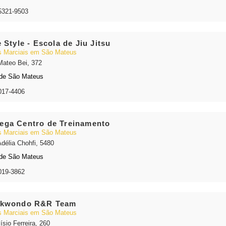
5321-9503
e Style - Escola de Jiu Jitsu
s Marciais em São Mateus
Mateo Bei, 372
de São Mateus
017-4406
ga Centro de Treinamento
s Marciais em São Mateus
Adélia Chohfi, 5480
de São Mateus
019-3862
ekwondo R&R Team
s Marciais em São Mateus
ísio Ferreira, 260