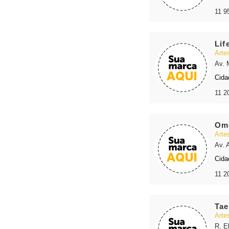
11 9
Lif
Arte
Av. 
Cida
11 2
Ome
Arte
Av. 
Cida
11 2
Ta
Arte
R. El