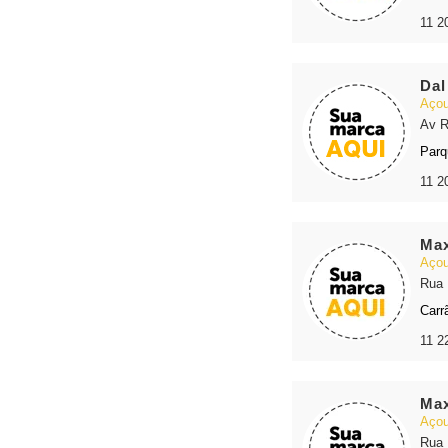
11 2
Dal
Açou
Av R
Parq
11 2
Max
Açou
Rua 
Carr
11 2
Max
Açou
Rua 