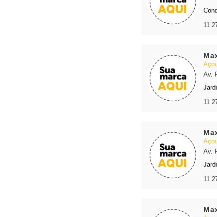
Conq
11 2
Max
Açou
Av. 
Jard
11 2
Max
Açou
Av. 
Jard
11 2
Max