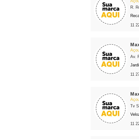
Açou
R. R
Reca
11 2
Max
Açou
Av. 
Jard
11 2
Max
Açou
Tv S
Velo
11 2