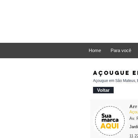
Home
Para você
AÇOUGUE e
Açougue em São Mateus, E
Voltar
Arr
Açou
Av. 
Jard
11 2