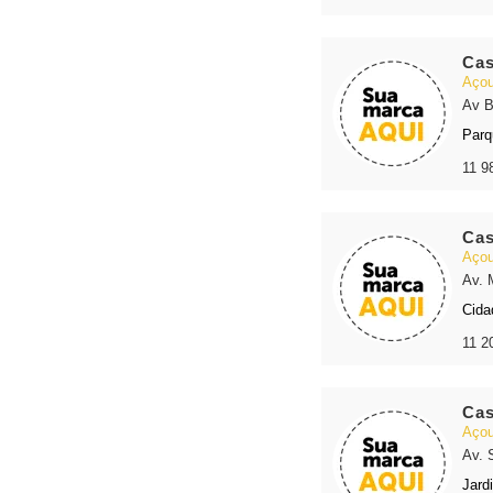
Cas
Açou
Av B
Parq
11 9
Cas
Açou
Av. 
Cida
11 2
Cas
Açou
Av. 
Jard