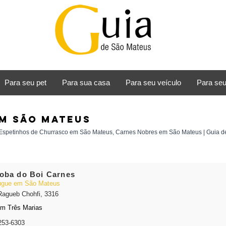
Para seu pet
Para sua casa
Para seu veículo
Para seu
m São Mateus
spetinhos de Churrasco em São Mateus, Carnes Nobres em São Mateus | Guia d
oba do Boi Carnes
gue em São Mateus
Ragueb Chohfi, 3316
im Três Marias
253-6303