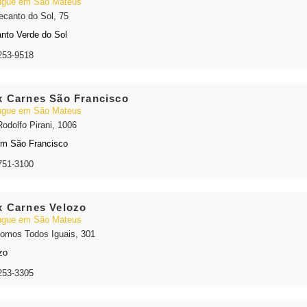
gue em São Mateus
ecanto do Sol, 75
nto Verde do Sol
253-9518
 Carnes São Francisco
gue em São Mateus
Rodolfo Pirani, 1006
im São Francisco
751-3100
 Carnes Velozo
gue em São Mateus
omos Todos Iguais, 301
zo
253-3305