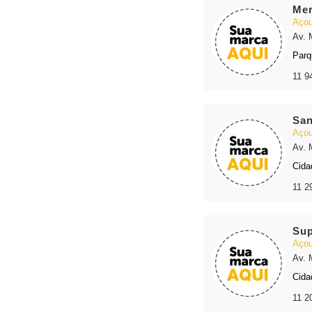
Mer
Açou
Av. 
Parq
11 9
San
Açou
Av. 
Cida
11 2
Sup
Açou
Av. 
Cida
11 2