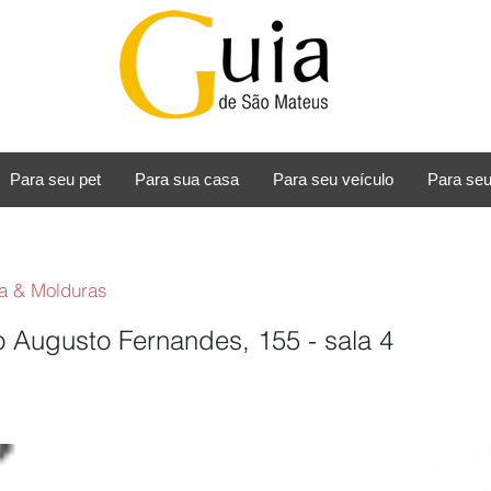
Para seu pet
Para sua casa
Para seu veículo
Para seu
a & Molduras
o Augusto Fernandes, 155 - sala 4