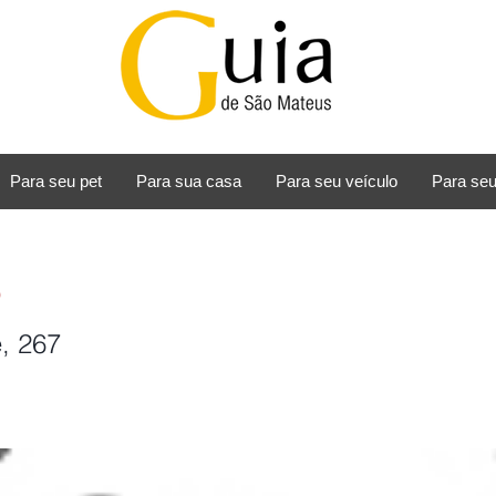
Para seu pet
Para sua casa
Para seu veículo
Para seu
p
e, 267