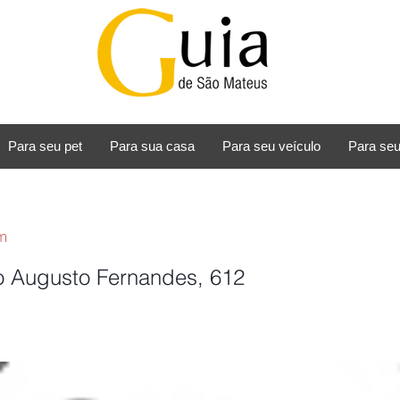
Para seu pet
Para sua casa
Para seu veículo
Para seu
m
o Augusto Fernandes, 612