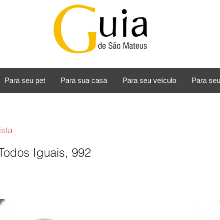
Para seu pet
Para sua casa
Para seu veículo
Para seu
ista
odos Iguais, 992