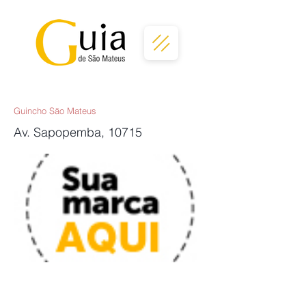
Guincho São Mateus
Av. Sapopemba, 10715