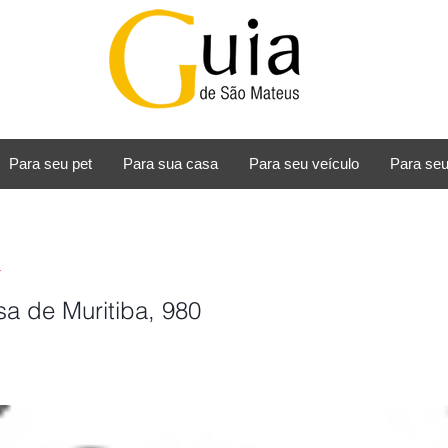
Para seu pet
Para sua casa
Para seu veículo
Para seu
a
a de Muritiba, 980