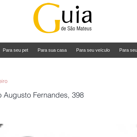
Para seu pet
Para sua casa
Para seu veículo
Para seu
iro
o Augusto Fernandes, 398