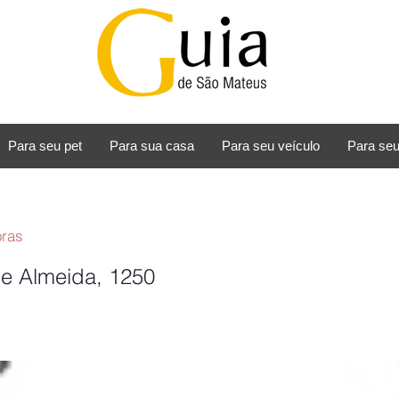
Para seu pet
Para sua casa
Para seu veículo
Para seu
oras
e Almeida, 1250