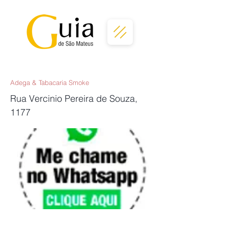
Adega & Tabacaria Smoke
Rua Vercinio Pereira de Souza,
1177